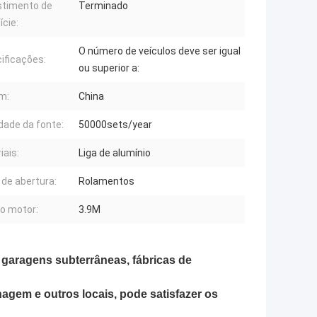
timento de
Terminado
ície:
O número de veículos deve ser igual
ificações:
ou superior a:
m:
China
idade da fonte:
50000sets/year
iais:
Liga de alumínio
 de abertura:
Rolamentos
do motor:
3.9M
m garagens subterrâneas, fábricas de
nagem e outros locais, pode satisfazer os