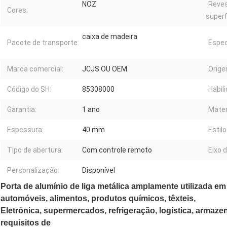
NOZ
Reves
Cores:
superf
caixa de madeira
Pacote de transporte:
Espec
Marca comercial:
JCJS OU OEM
Orige
Código do SH:
85308000
Habil
Garantia:
1 ano
Mater
Espessura:
40 mm
Estilo
Tipo de abertura:
Com controle remoto
Eixo 
Personalização:
Disponível
Porta de alumínio de liga metálica amplamente utilizada e
automóveis, alimentos, produtos químicos, têxteis,
Eletrónica, supermercados, refrigeração, logística, armaze
requisitos de