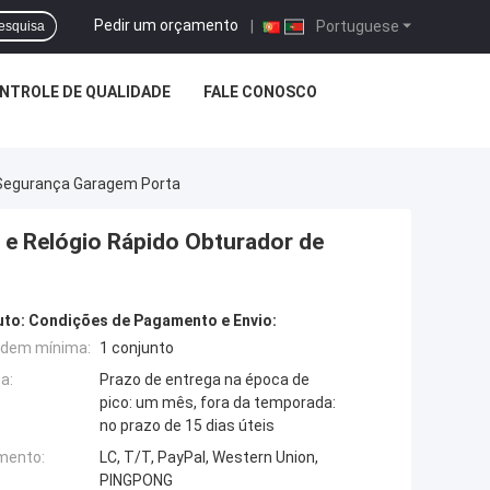
Pedir um orçamento
|
Portuguese
esquisa
NTROLE DE QUALIDADE
FALE CONOSCO
e Segurança Garagem Porta
 e Relógio Rápido Obturador de
uto:
Condições de Pagamento e Envio:
rdem mínima:
1 conjunto
a:
Prazo de entrega na época de
pico: um mês, fora da temporada:
no prazo de 15 dias úteis
mento:
LC, T/T, PayPal, Western Union,
PINGPONG