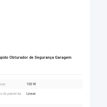
Rápido Obturador de Segurança Garagem
cia:
100 W
o do painel da
Linear